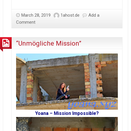
Meernachmittag
mit
March 28, 2019
1ahost.de
Add a
Yvonne
Comment
“Unmögliche Mission”
Yoana – Mission Impossible?