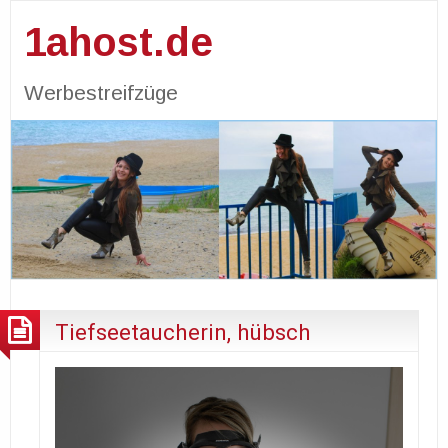
1ahost.de
Werbestreifzüge
Tiefseetaucherin, hübsch